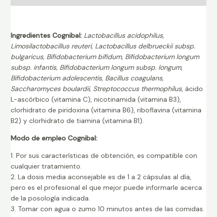
Ingredientes Cognibal:
Lactobacillus acidophilus,
Limosilactobacillus reuteri, Lactobacillus delbrueckii subsp.
bulgaricus, Bifidobacterium bifidum, Bifidobacterium longum
subsp. infantis, Bifidobacterium longum subsp. longum,
Bifidobacterium adolescentis, Bacillus coagulans,
Saccharomyces boulardii, Streptococcus thermophilus
, ácido
L-ascórbico (vitamina C), nicotinamida (vitamina B3),
clorhidrato de piridoxina (vitamina B6), riboflavina (vitamina
B2) y clorhidrato de tiamina (vitamina B1).
Modo de empleo Cognibal:
1. Por sus características de obtención, es compatible con
cualquier tratamiento.
2. La dosis media aconsejable es de 1 a 2 cápsulas al día,
pero es el profesional el que mejor puede informarle acerca
de la posología indicada.
3. Tomar con agua o zumo 10 minutos antes de las comidas.