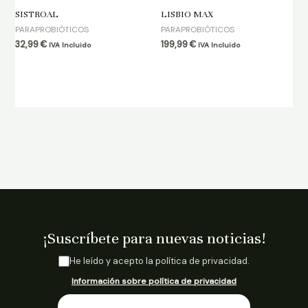
SISTROAL
LISBIO MAX
PARAPROBIÓTICOS
PARAPROBIÓTICOS
32,99
€
199,99
€
IVA Incluido
IVA Incluido
¡Suscríbete para nuevas noticias!
He leído y acepto la política de privacidad.
C
a
Información sobre política de privacidad
s
i
E