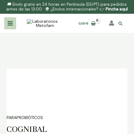
🚚 Envío gratis en 24 horas en Península (ES/PT) para pedidos
antes de las 13:00 · 🌍 ¿Envíos internacionales? 👉
Pincha aquí
0,00
€
PARAPROBIÓTICOS
COGNIBAL