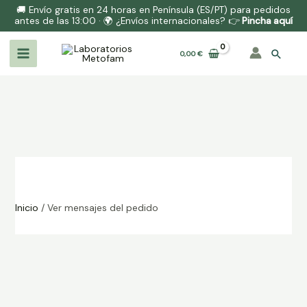
🚚 Envío gratis en 24 horas en Península (ES/PT) para pedidos
antes de las 13:00 · 🌍 ¿Envíos internacionales? 👉
Pincha aquí
0,00
€
Inicio
/ Ver mensajes del pedido