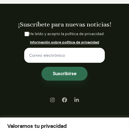
¡Suscríbete para nuevas noticias!
He leído y acepto la política de privacidad.
C
a
Información sobre política de privacidad
s
i
E
l
m
l
a
a
i
s
Suscribirse
d
l
e
*
v
e
r
i
f
i
c
a
Valoramos tu privacidad
Preguntas frecuentes (FAQs)
c