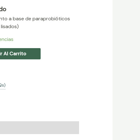
ido
nto a base de paraprobióticos
 lisados)
encias
r Al Carrito
Qs)