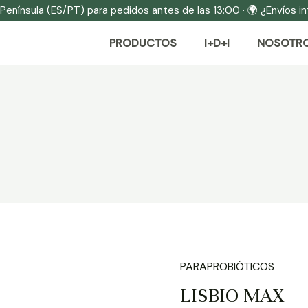
 Península (ES/PT) para pedidos antes de las 13:00 · 🌍 ¿Envíos 
PRODUCTOS
I+D+I
NOSOTR
PARAPROBIÓTICOS
Exclusivo web
LISBIO MAX