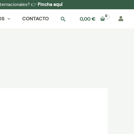
internacionales? 👉
Pincha aquí
OS
CONTACTO
0,00
€