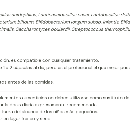
llus acidophilus, Lacticaseibacillus casei, Lactobacillus delb
terium bifidum, Bifidobacterium longum subsp. infantis, Bifid
nimalis, Saccharomyces boulardii,
Streptococcus thermophilus,
nción, es compatible con cualquier tratamiento.
 1 a 2 cápsulas al día, pero es el profesional el que mejor pue
tos antes de las comidas.
lementos alimenticios no deben utilizarse como sustituto de 
ar la dosis diaria expresamente recomendada.
 fuera del alcance de los niños más pequeños.
 en lugar fresco y seco.