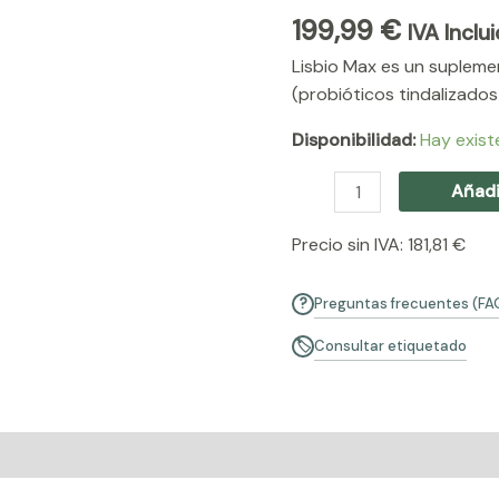
199,99
€
IVA Inclu
Lisbio Max es un supleme
(probióticos tindalizados
Disponibilidad:
Hay exist
Añadi
Precio sin IVA:
181,81
€
Preguntas frecuentes (FA
?
Consultar etiquetado
🏷
onal